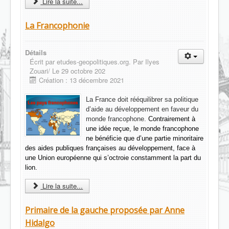
Lire la suite...
La Francophonie
Détails
Écrit par
etudes-geopolitiques.org. Par Ilyes
Zouari/ Le 29 octobre 202
Création : 13 décembre 2021
La France doit rééquilibrer sa politique
d’aide au développement en faveur du
monde francophone.
Contrairement à
une idée reçue, le monde francophone
ne bénéficie que d’une partie minoritaire
des aides publiques françaises au développement, face à
une Union européenne qui s’octroie constamment la part du
lion.
Lire la suite...
Primaire de la gauche proposée par Anne
Hidalgo